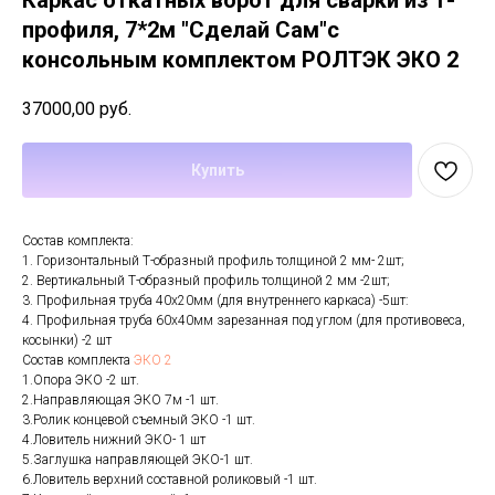
Каркас откатных ворот для сварки из т-
профиля, 7*2м "Сделай Сам"с
консольным комплектом РОЛТЭК ЭКО 2
37000,00
руб.
Купить
Состав комплекта:
1. Горизонтальный Т-образный профиль толщиной 2 мм- 2шт;
2. Вертикальный Т-образный профиль толщиной 2 мм -2шт;
3. Профильная труба 40х20мм (для внутреннего каркаса) -5шт:
4. Профильная труба 60х40мм зарезанная под углом (для противовеса,
косынки) -2 шт
Состав комплекта
ЭКО 2
1.Опора ЭКО -2 шт.
2.Направляющая ЭКО 7м -1 шт.
3.Ролик концевой съемный ЭКО -1 шт.
4.Ловитель нижний ЭКО- 1 шт
5.Заглушка направляющей ЭКО-1 шт.
6.Ловитель верхний составной роликовый -1 шт.