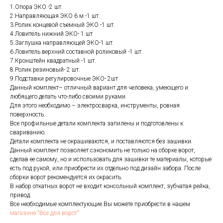
1.Опора ЭКО -2 шт.
2.Направляющая ЭКО 6 м -1 шт.
3.Ролик концевой съемный ЭКО -1 шт.
4.Ловитель нижний ЭКО- 1 шт
5.Заглушка направляющей ЭКО-1 шт.
6.Ловитель верхний составной роликовый -1 шт.
7.Кронштейн квадратный -1 шт.
8.Ролик резиновый- 2 шт.
9.Подставки регулировочные ЭКО- 2шт
Данный комплект– отличный вариант для человека, умеющего и
любящего делать что-либо своими руками.
Для этого необходимо – электросварка, инструменты, ровная
поверхность.
Все профильные детали комплекта запилены и подготовлены к
свариванию.
Детали комплекта не окрашиваются, и поставляются без зашивки.
Данный комплект позволяет сэкономить не только на сборке ворот,
сделав ее самому, но и использовать для зашивки те материалы, которые
есть под рукой, или приобрести их отдельно под дизайн забора. После
сборки ворот рекомендуется их окрасить.
В набор откатных ворот не входит консольный комплект, зубчатая рейка,
привод.
Все необходимые комплектующие Вы можете приобрести в нашем
магазине "Все для ворот"