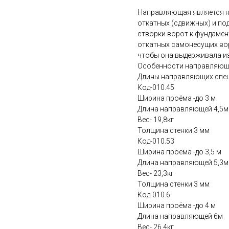
Направляющая является н
откатных (сдвижных) и по
створки ворот к фундамен
откатных самонесущих во
чтобы она выдерживала и
Особенности направляю
Длины направляющих спец
Код-010.45
Ширина проёма -до 3 м
Длина направляющей 4,5м
Вес- 19,8кг
Толщина стенки 3 мм
Код-010.53
Ширина проёма -до 3,5 м
Длина направляющей 5,3м
Вес- 23,3кг
Толщина стенки 3 мм
Код-010.6
Ширина проёма -до 4 м
Длина направляющей 6м
Вес- 26,4кг