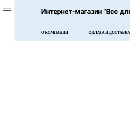
https://vdv1.ru/robots.txt
Интернет-магазин "Все дл
О КОМПАНИИ
ОПЛАТА И ДОСТАВКА
ЫХ
т R-