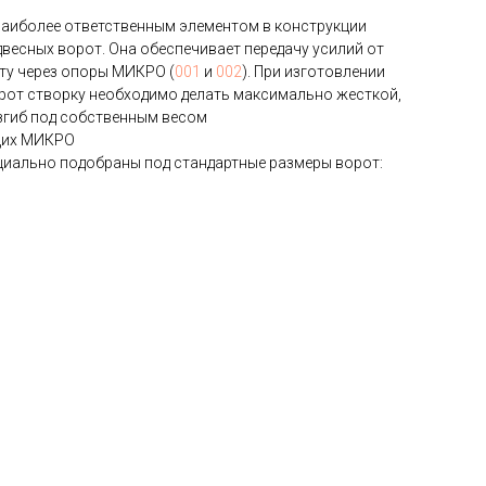
аиболее ответственным элементом в конструкции
двесных ворот. Она обеспечивает передачу усилий от
ту через опоры МИКРО (
001
и
002
). При изготовлении
рот створку необходимо делать максимально жесткой,
згиб под собственным весом
щих МИКРО
иально подобраны под стандартные размеры ворот: