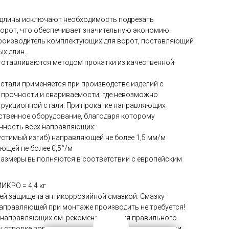
длины исключают необходимость подрезать
орот, что обеспечивает значительную экономию.
роизводитель комплектующих для ворот, поставляющий
х длин.
тавливаются методом прокатки из качественной
тали применяется при производстве изделий с
 прочности и свариваемости, где невозможно
трукционной стали. При прокатке направляющих
ственное оборудование, благодаря которому
очность всех направляющих:
стимый изгиб) направляющей не более 1,5 мм/м
ющей не более 0,5°/м
размеры выполняются в соответствии с европейским
ИКРО = 4,4 кг
й защищена антикоррозийной смазкой. Смазку
аправляющей при монтаже производить не требуется!
 направляющих см. рекомендации. Для правильного
 створке ворот см. рекомендации. При изготовлении