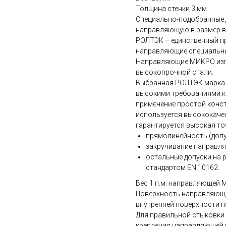
Толщина стенки 3 мм
Специально-подобранные 
направляющую в размер в
РОЛТЭК – единственный п
направляющие специальны
Направляющие МИКРО изго
высокопрочной стали.
Выбранная РОЛТЭК марка с
высокими требованиями к
применение простой конс
используется высококаче
гарантируется высокая т
прямолинейность (допу
закручивание направля
остальные допуски на 
стандартом EN 10162.
Вес 1 п.м. направляющей М
Поверхность направляюще
внутренней поверхности н
Для правильной стыковки
крепления направляющей к