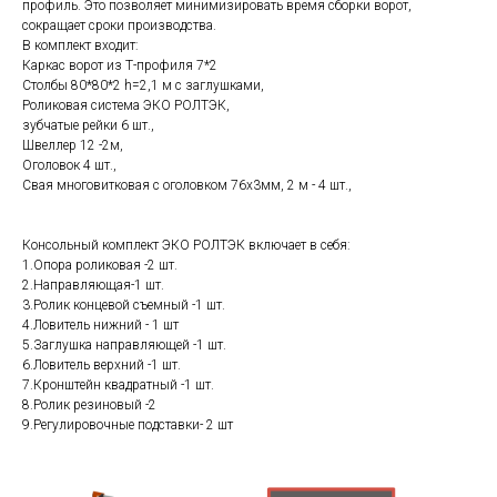
профиль. Это позволяет минимизировать время сборки ворот,
сокращает сроки производства.
В комплект входит:
Каркас ворот из Т-профиля 7*2
Столбы 80*80*2 h=2,1 м с заглушками,
Роликовая система ЭКО РОЛТЭК,
зубчатые рейки 6 шт.,
Швеллер 12 -2м,
Оголовок 4 шт.,
Свая многовитковая с оголовком 76х3мм, 2 м - 4 шт.,
Консольный комплект ЭКО РОЛТЭК включает в себя:
1.Опора роликовая -2 шт.
2.Направляющая-1 шт.
3.Ролик концевой съемный -1 шт.
4.Ловитель нижний - 1 шт
5.Заглушка направляющей -1 шт.
6.Ловитель верхний -1 шт.
7.Кронштейн квадратный -1 шт.
8.Ролик резиновый -2
9.Регулировочные подставки- 2 шт