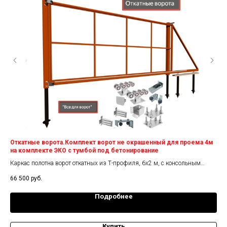
ый
Откатные ворота.Комплект ворот не окрашенный для проема 4м
От
на комплекте ЭКО с тумбой под бетонирование
Кар
Каркас полотна ворот откатных из Т-профиля, 6х2 м, с консольным
32 
комплектом РОЛТЭК
66 500
руб.
Подробнее
Купить