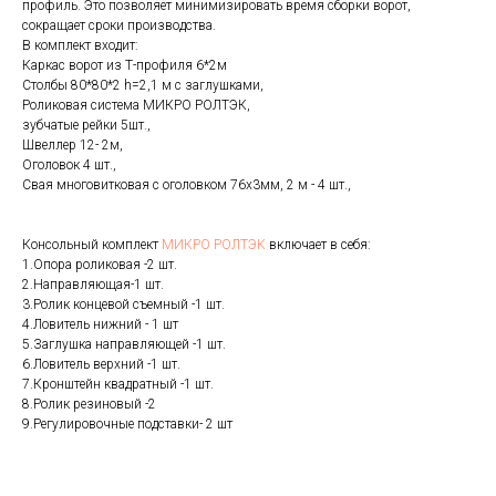
профиль. Это позволяет минимизировать время сборки ворот,
сокращает сроки производства.
В комплект входит:
Каркас ворот из Т-профиля 6*2м
Столбы 80*80*2 h=2,1 м с заглушками,
Роликовая система МИКРО РОЛТЭК,
зубчатые рейки 5шт.,
Швеллер 12- 2м,
Оголовок 4 шт.,
Свая многовитковая с оголовком 76х3мм, 2 м - 4 шт.,
Консольный комплект
МИКРО РОЛТЭК
включает в себя:
1.Опора роликовая -2 шт.
2.Направляющая-1 шт.
3.Ролик концевой съемный -1 шт.
4.Ловитель нижний - 1 шт
5.Заглушка направляющей -1 шт.
6.Ловитель верхний -1 шт.
7.Кронштейн квадратный -1 шт.
8.Ролик резиновый -2
9.Регулировочные подставки- 2 шт