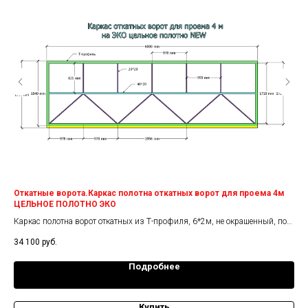
Откатные ворота.Каркас полотна откатных ворот для проема 4м
От
ЦЕЛЬНОЕ ПОЛОТНО ЭКО
ПО
Каркас полотна ворот откатных из Т-профиля, 6*2м, не окрашенный, под
Кар
обшивку с двух сторон
34 100
руб.
54 
Подробнее
Купить