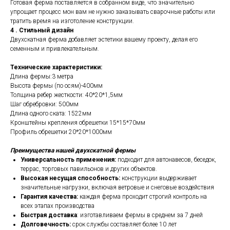
Готовая ферма поставляется в собранном виде, что значительно
упрощает процесс мон вам не нужно заказывать сварочные работы или
тратить время на изготоление конструкции.
4 . Стильный дизайн
Двухскатная ферма добавляет эстетики вашему проекту, делая его
семенным и привлекательным.
Технические характеристики:
Длина фермы:3 метра
Высота фермы (по осям)-400мм
Толщина ребер жесткости: 40*20*1,5мм
Шаг обребровки: 500мм
Длина одного ската: 1522мм
Кронштейны крепления обрешетки 15*15*70мм
Профиль обрешетки 20*20*1000мм
Преимущества нашей двухскатной фермы
Универсальность применения:
подходит для автонавесов, беседок,
террас, торговых павильонов и других объектов.
Высокая несущая способность:
конструкции выдерживает
значительные нагрузки, включая ветровые и снеговые воздействия
Гарантия качества:
каждая ферма проходит строгий контроль на
всех этапах производства
Быстрая доставка
: изготавливаем фермы в среднем за 7 дней
Долговечность:
срок службы составляет более 10 лет