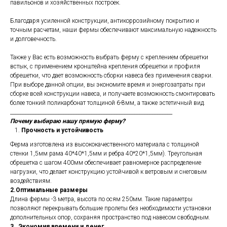
павильонов и хозяйственных построек.
Благодаря усиленной конструкции, антикоррозийному покрытию и
точным расчетам, наши фермы обеспечивают максимальную надежность
и долговечность.
Также у Вас есть возможность выбрать ферму с креплением обрешетки
встык, с применением кронштейна крепления обрешетки и профиля
обрешетки, что дает возможность сборки навеса без применения сварки.
При выборе данной опции, вы экономите время и энергозатраты при
сборке всей конструкции навеса, и получаете возможность смонтировать
более тонкий поликарбонат толщиной 6-8мм, а также эстетичный вид.
________________________________________________________________
Почему выбираю нашу прямую ферму?
Прочность и устойчивость
Ферма изготовлена из высококачественного материала с толщиной
стенки 1,5мм рама 40*40*1,5мм и ребра 40*20*1,5мм). Треугольная
обрешетка с шагом 400мм обеспечивает равномерное распределение
нагрузки, что делает конструкцию устойчивой к ветровым и снеговым
воздействиям.
2.Оптимальные размеры
Длина фермы -3 метра, высота по осям 250мм. Такие параметры
позволяют перекрывать большие пролеты без необходимости установки
дополнительных опор, сохраняя пространство под навесом свободным.
3 . Экономия времени и денег