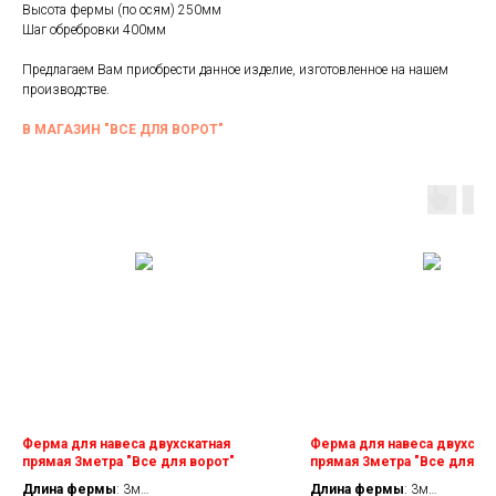
Высота фермы (по осям) 250мм
Шаг обребровки 400мм
Предлагаем Вам приобрести данное изделие, изготовленное на нашем
производстве.
В МАГАЗИН "ВСЕ ДЛЯ ВОРОТ"
Ферма для навеса двухскатная
Ферма для навеса двухскат
прямая 3метра "Все для ворот"
прямая 3метра "Все для во
кронштейнами обребровки
Длина фермы
: 3м
Длина фермы
: 3м